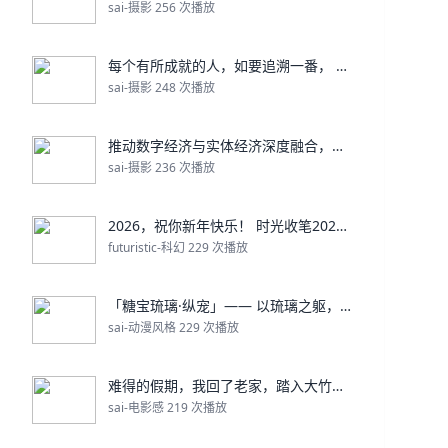
sai-摄影 256 次播放
每个有所成就的人，如要追溯一番， 可能都存有那么一
sai-摄影 248 次播放
推动数字经济与实体经济深度融合，赋能高质量发展 在
sai-摄影 236 次播放
2026，祝你新年快乐！ 时光收笔2025， 烟火
futuristic-科幻 229 次播放
「糖宝琉璃·纵宠」—— 以琉璃之躯，载你一生的纵容
sai-动漫风格 229 次播放
难得的假期，我回了老家，踏入大竹县的清河古镇。
sai-电影感 219 次播放