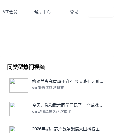
VIP会员
帮助中心
登录
免费注册
同类型热门视频
格陵兰岛究竟属于谁？ 今天我们要聊的，是一块被特朗
sai-摄影 333 次播放
今天，我和武术同学们玩了一个游戏——“丢沙包”。
sai-动漫风格 257 次播放
2026年初，芯片战争聚焦大国科技主导权争夺。 美