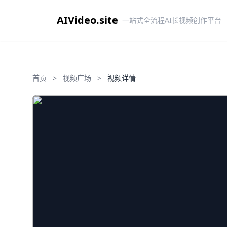
AIVideo.site
一站式全流程AI长视频创作平台
首页
>
视频广场
>
视频详情