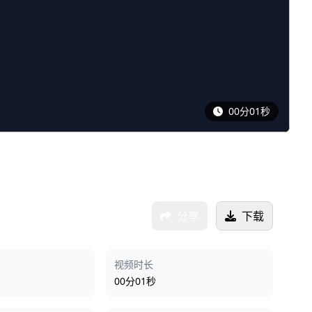
00分01秒
分享
下载
视频时长
00分01秒