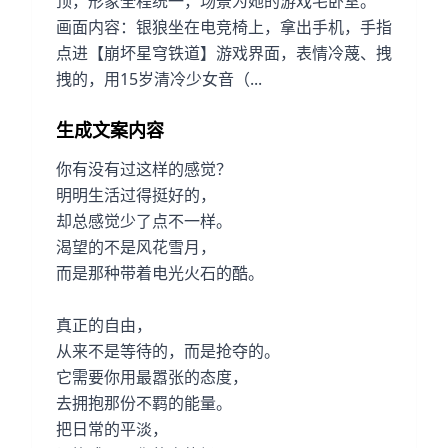
顶，形象全程统一，场景为她的游戏宅卧室。
画面内容：银狼坐在电竞椅上，拿出手机，手指
点进【崩坏星穹铁道】游戏界面，表情冷蔑、拽
拽的，用15岁清冷少女音（...
生成文案内容
你有没有过这样的感觉？
明明生活过得挺好的，
却总感觉少了点不一样。
渴望的不是风花雪月，
而是那种带着电光火石的酷。
真正的自由，
从来不是等待的，而是抢夺的。
它需要你用最嚣张的态度，
去拥抱那份不羁的能量。
把日常的平淡，