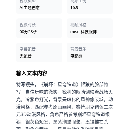
视频类型
视频比例
AI主题创意
16:9
视频时长
视频风格
00分28秒
misc-科技服饰
字幕配音
背景音乐
无配音
电影感
输入文本内容
特写镜头，《崩坏：星穹铁道》银狼的脸部特
写，自信玩味的微笑，锐利的眼睛倒映着战场火
光，冷紫色打光，背景是虚化的风神像废墟，动
漫风格，匹配参考原画画风，赛博朋克调色二次
元3D动漫风格，角色严格参考崩坏星穹铁道银
狼，银灰色短发，黑紫潮酷服装，墨镜推在头