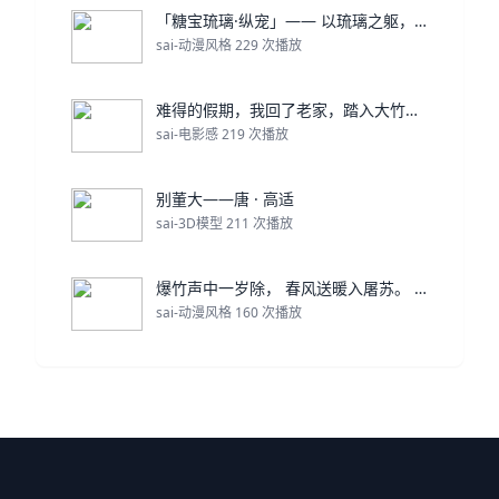
「糖宝琉璃·纵宠」—— 以琉璃之躯，载你一生的纵容
sai-动漫风格 229 次播放
难得的假期，我回了老家，踏入大竹县的清河古镇。
sai-电影感 219 次播放
别董大——唐 · 高适
sai-3D模型 211 次播放
爆竹声中一岁除， 春风送暖入屠苏。 千门万户曈曈日
sai-动漫风格 160 次播放