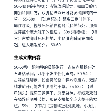
50-54s (衔接首帧)：古猿放轻脚步，如幽灵般绕
向狷羚侧后方，双脚精准避开可能发出脆响的干
草。 55-58s：【过肩镜头】距离三步时停下，
屏住呼吸。视线死死锁在狷羚后腿关节处，那是
支撑整个庞大躯干的枢纽 。 59s (衔接帧)：【特
写】古猿脚趾死死抓地，小腿肌肉瞬间充血隆
起，进入爆发前夕。 60-69 ...
生成文案内容
50-59秒：跨物种的极限潜行。古猿赤脚踩在碎
石与枯草间，几乎不发出任何声响。50-54s：
古猿放轻脚步，如幽灵般绕向狷羚侧后方，双脚
精准避开可能发出脆响的干草。55-58s：【过
肩镜头】距离三步停下，屏息凝神。视线死死锁
在狷羚后腿关节处，那是支撑整个庞大躯干的枢
纽。59s：【特写】古猿脚趾死死抓地，小腿肌