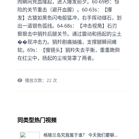
肉瞬间充血隆起，进入爆发前夕。60-69秒：惊
险的关节重击（避开血腥）。60-63s：【爆
发】古猿如黑色闪电般猛冲，右手挥动燧石，划
出一道银色弧线。64-68s：【冲击视角】石刃
狠狠击中狷羚后腿关节。通过震动和扬起的尘土
��现冲击力。狷羚剧痛抽搐，支撑腿瞬间瘫
软。69s：【慢镜头】狷羚失去平衡，重重跪倒
在红尘中，扬起的尘埃笼罩了两者。
播放次数：
22
次
同类型热门视频
格陵兰岛究竟属于谁？ 今天我们要聊的，是一块被特朗