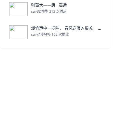
别董大——唐 · 高适
sai-3D模型 212 次播放
爆竹声中一岁除， 春风送暖入屠苏。 千门万户曈曈日
sai-动漫风格 162 次播放