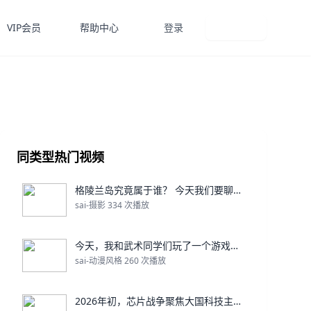
VIP会员
帮助中心
登录
免费注册
同类型热门视频
格陵兰岛究竟属于谁？ 今天我们要聊的，是一块被特朗
sai-摄影 334 次播放
今天，我和武术同学们玩了一个游戏——“丢沙包”。
sai-动漫风格 260 次播放
2026年初，芯片战争聚焦大国科技主导权争夺。 美