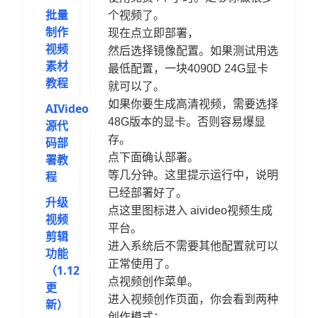
批量
个视频了。
制作
现在点立即部署，
视频
然后选择镜像配置。如果测试用选
素材
最低配置，一块4090D 24G显卡
教程
就可以了。
如果你要生成高清视频，需要选择
AIVideo
48G版本的显卡。否则容易爆显
源代
存。
码部
点下面确认部署。
署教
程
等几分钟。这里提示运行中，说明
已经部署好了。
升级
点这里图标进入 aivideo视频生成
视频
平台。
剪辑
进入系统后不需要其他配置就可以
功能
正常使用了。
（1.12
点视频创作菜单。
更
进入视频创作页面，你会看到两种
新）
创作模式：