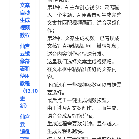
文案
第1种，AI主题创意视频：只需输
自动
入一个主题，AI便会自动生成完整
生成
文案并匹配视频画面，适合灵感创
视频
作；
教程
第2种，文案生成视频：已有现成
仙宫
文稿？直接粘贴即可一键转视频，
云镜
适合内容创作者快速分发。
像部
这里我们选择文案生成视频吧。
署和
在文本框中粘贴准备好的文案内
使用
容。
教程
下面还有一些视频参数可以根据需
（12.10
要选择。
更
最后点击一键生成视频按钮。
新）
由于涉及AI文案创作、画面生成、
语音合成及智能剪辑，
仙宫
云-
生成过程需要数分钟。显存越大，
镜像
生成过程也越快。