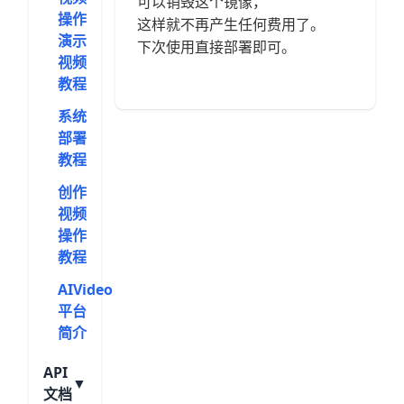
可以销毁这个镜像，
操作
这样就不再产生任何费用了。
演示
下次使用直接部署即可。
视频
教程
系统
部署
教程
创作
视频
操作
教程
AIVideo
平台
简介
API
▼
文档