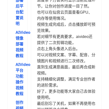
部署
进度条下方会实时显示当前处理环
后平
节，让你对创作进度一目了然。
台配
也可以在仙宫云页面查看GPU、
置说
内存等使用情况。
明
视频生成完成后，点击播放即可预
览效果。
AIVideo
若对细节有更高要求，aivideo还
镜像
提供了二次剪辑功能，
部署
点右上角头像进入后台。
视频
可以对视频文案、字幕、配音、分
教程
镜图片和视频进行二次修改，
AIVideo
直到生成满意画面，最后再合成新
平台
视频。
功能
支持精细化调整，满足专业创作者
操作
的进阶需求。
视频
好了，更多功能等大家自己去体验
教程
使用吧。
创作
最后别忘了关机，如果不再使用也
视频